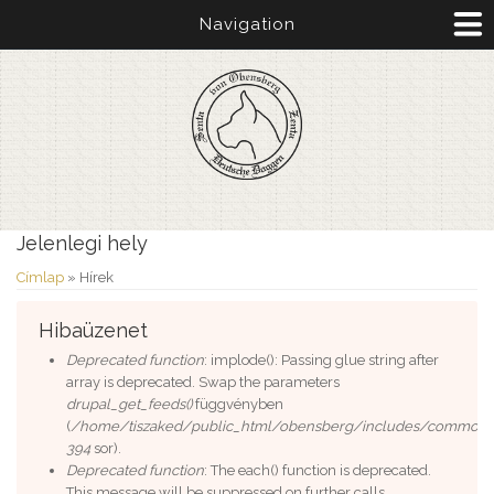
Navigation
Jelenlegi hely
Címlap
» Hírek
Hibaüzenet
Deprecated function
: implode(): Passing glue string after
array is deprecated. Swap the parameters
drupal_get_feeds()
függvényben
(
/home/tiszaked/public_html/obensberg/includes/common.i
394
sor).
Deprecated function
: The each() function is deprecated.
This message will be suppressed on further calls