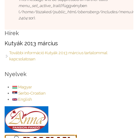
menu_set_active_trail()
függvényben
(
/home/tiszaked/public_html/obensberg/includes/menu.inc
2404
sor).
Hírek
Kutyák 2013 március
További információ
Kutyák 2013 március tartalommal
kapcsolatosan
Nyelvek
Magyar
Serbo-Croatian
English